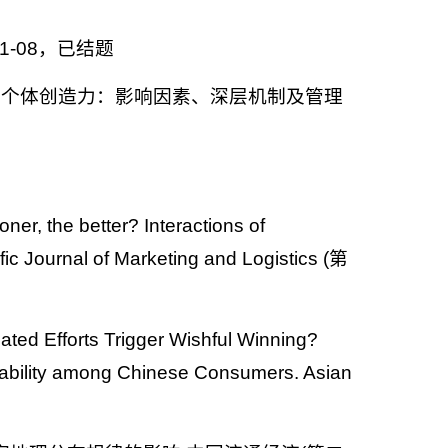
1-08，已结题
07，个体创造力：影响因素、深层机制及管理
er, the better? Interactions of
ific Journal of Marketing and Logistics (第
ted Efforts Trigger Wishful Winning?
bability among Chinese Consumers. Asian