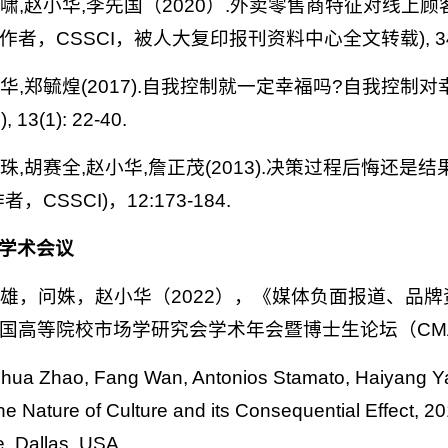
焦腾啸,赵小华,李先国（2020）.外卖零售商特征对线
者，CSSCI，被人大复印报刊资料中心全文转载), 34(12
赵小华,郑毓煌(2017).自我控制就一定幸福吗?自我控制
 13(1): 22-40.
刘龙珠,胡赛全,赵小华,詹正茂(2013).决策过程后悔还
，CSSCI)，12:173-184.
学术会议
蒋廉雄，问姝，赵小华（2022），《媒体负面报道、品
国高等院校市场学研究会学术年会暨博士生论坛（CM
ohua Zhao, Fang Wan, Antonios Stamato, Haiyang Y
the Nature of Culture and its Consequential Effect,
, Dallas, USA