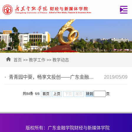
首页
>>
教学工作
>>
教学动态
青青园中葵，畅享文投创——广东金融学院学子走进科学家之家·创工场
2019/05/09
共84条 6/6
首页
上页
下页
尾页
页
版权所有：广东金融学院财经与新媒体学院