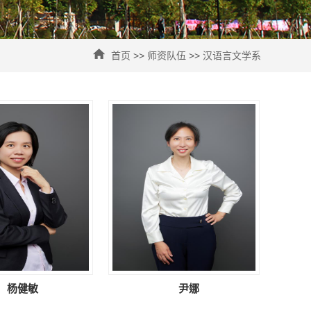
首页
>>
师资队伍
>>
汉语言文学系
杨健敏
尹娜