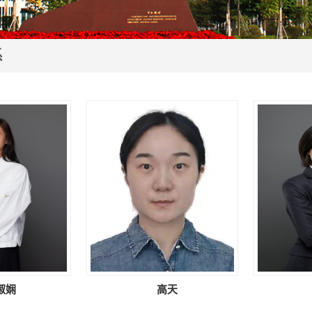
系
淑娴
高天